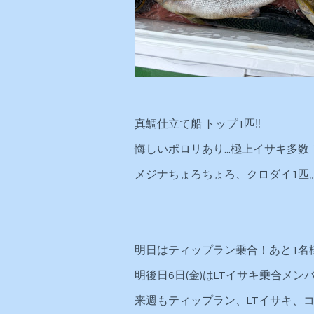
真鯛仕立て船 トップ1匹‼️
悔しいポロリあり...極上イサキ多数
メジナちょろちょろ、クロダイ1匹
明日はティップラン乗合！あと1名
明後日6日(金)はLTイサキ乗合メ
来週もティップラン、LTイサキ、