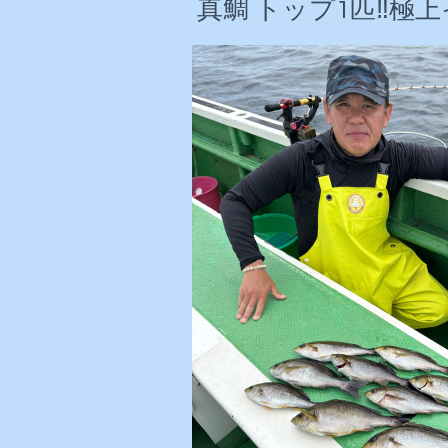
真鯛 トップ1匹‼️極