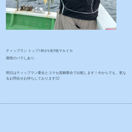
ティップラン トップ1杯が2名‼️他マルイカ
痛恨のバラしあり...
明日はティップラン乗合とコマセ真鯛乗合で出船します！今からでも、更な
るお問合せお待ちしております🙇‍♂️