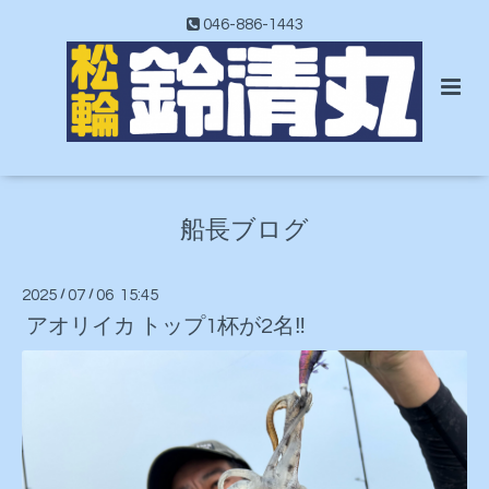
046-886-1443
船長ブログ
2025
/
07
/
06 15:45
アオリイカ トップ1杯が2名‼️