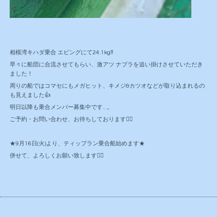
相模湾キハダ乗合 エビングにて24.1kg‼️
早々に船団に合流させてもらい、激アツ ナブラを追い掛けさせていただき
ました！
周りの船ではコマセにもメガヒット、キメジ&カツオなどが取り込まれるの
も見えました👍
明日以降も乗合メンバー募集中です...。
ご予約・お問い合わせ、お待ちしております🙇‍♂️
★9月16日(火)より、ティップラン乗合船始めます★
併せて、よろしくお願い致します🙇‍♂️