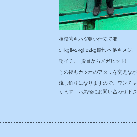
相模湾キハダ狙い仕立て船
51kg‼️42kg‼️22kg‼️計3本 他キ
朝イチ、1投目からメガヒット‼️
その後もカツオのアタリを交えなが
流し釣りになりますので、ワンチャ
ります！お気軽にお問い合わせ下さ