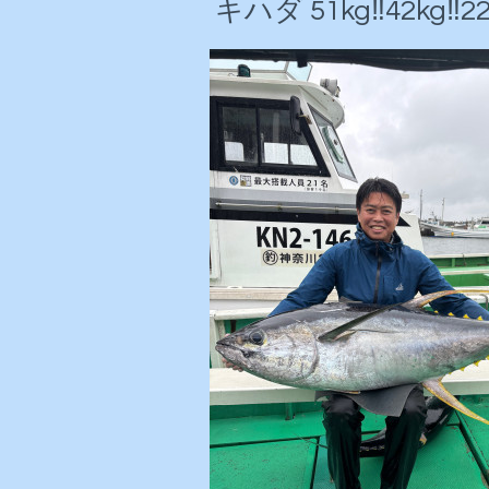
キハダ 51kg‼️42kg‼️22