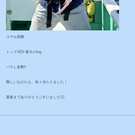
コマセ真鯛
トップ3匹‼️ 最大3.6kg
バラし多数‼️
難しいながらも、色々当たりました！
最後までありがとうございました🙇‍♂️