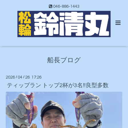
046-886-1443
船長ブログ
2026
/
04
/
26 17:26
ティップラン トップ2杯が3名‼️良型多数