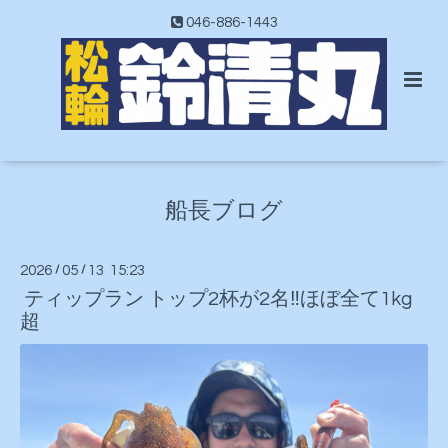
046-886-1443
船長ブログ
2026
/
05
/
13 15:23
ティップラン トップ2杯が2名‼️ほぼ全て1kg
超