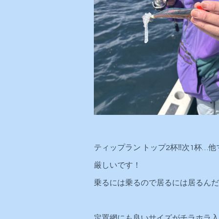
ティップラン トップ2杯‼️次1杯…他
厳しいです！
乗るには乗るので居るには居るんだ
定置網にも良いサイズがチラホラ入