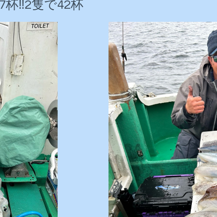
杯‼️2隻で42杯